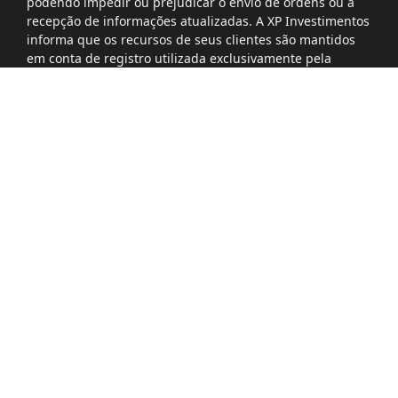
podendo impedir ou prejudicar o envio de ordens ou a
recepção de informações atualizadas. A XP Investimentos
informa que os recursos de seus clientes são mantidos
em conta de registro utilizada exclusivamente pela
corretora para registro de operações de cada cliente,
conforme previsto no § 6º, Art. 14-A da Resolução do
Banco Central do Brasil nº 1.655, de 26 de outubro 1989.
Não obstante, a XP Investimentos informa que estas
contas de registro não se confundem com as contas de
pagamento de que tratam os arts. 6º, inciso IV, e 12 da
Lei nº 12.865, de 9 de outubro de 2013. Por essa razão,
esclarece que os recursos mantidos em contas de
registro não possuem regime jurídico equivalente ao dos
recursos mantidos em conta de pagamento, nos termos
previstos no art. 12 da Lei nº 12.865, de 2013.
B3
BSM
CVM
Política de privacidade
Política de cookies
Segurança
Correspondentes Cambiais
Correspondentes Bancários
Seja um Fornecedor